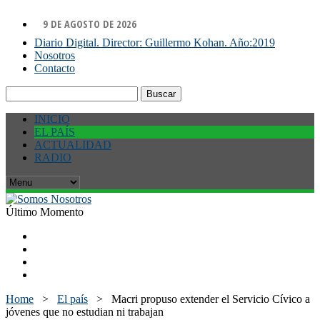
9 DE AGOSTO DE 2026
Diario Digital. Director: Guillermo Kohan. Año:2019
Nosotros
Contacto
Buscar:
INICIO
EL PAÍS
ACTUALIDAD
RADIO
Último Momento
Home
>
El país
>
Macri propuso extender el Servicio Cívico a
jóvenes que no estudian ni trabajan