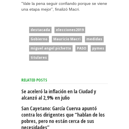
“Vale la pena seguir confiando porque se viene
una etapa mejor”, finalizó Macri.
destacada
elecciones2019
Gobierno
Mauricio Macri
medidas
miguel angel pichetto
PASO
pymes
titulares
RELATED POSTS
Se aceleró la inflación en la Ciudad y
alcanzó al 2,9% en julio
San Cayetano: García Cuerva apuntó
contra los dirigentes que “hablan de los
pobres, pero no están cerca de sus
necesidades”