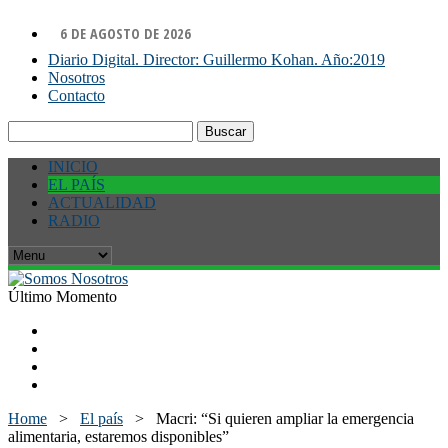
6 DE AGOSTO DE 2026
Diario Digital. Director: Guillermo Kohan. Año:2019
Nosotros
Contacto
Buscar:
INICIO
EL PAÍS
ACTUALIDAD
RADIO
Último Momento
Home
>
El país
>
Macri: “Si quieren ampliar la emergencia
alimentaria, estaremos disponibles”