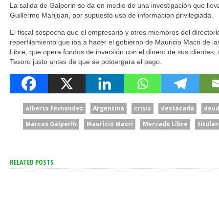
La salida de Galperin se da en medio de una investigación que lleva 
Guillermo Marijuan, por supuesto uso de información privilegiada.
El fiscal sospecha que el empresario y otros miembros del directori
reperfilamiento que iba a hacer el gobierno de Mauricio Macri de l
Libre, que opera fondos de inversión con el dinero de sus clientes,
Tesoro justo antes de que se postergara el pago.
alberto fernandez
Argentina
crisis
destacada
deu
Marcos Galperin
Mauricio Macri
Mercado Libre
titula
RELATED POSTS
“Para Pelearse Hacen Falta
“Un Acontecimiento De
Dos”: El Gobierno Acusó A
Enorme Trascendencia