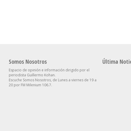
Brasil De Escalar
Espiritual E Institucional”:
El Papa León XIV Visi
Unilateralmente El
Milei Celebró La Visita Del
La Argentina Del 8 Al
Conflicto
Papa
Noviembre
Somos Nosotros
Última Noti
Espacio de opinión e información dirigido por el
periodista Guillermo Kohan.
Escuche Somos Nosotros, de Lunes a viernes de 19 a
20 por FM Milenium 106.7.