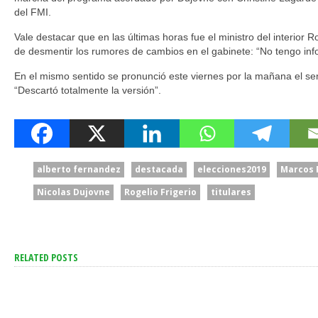
del FMI.
Vale destacar que en las últimas horas fue el ministro del interior R
de desmentir los rumores de cambios en el gabinete: “No tengo inf
En el mismo sentido se pronunció este viernes por la mañana el se
“Descartó totalmente la versión”.
alberto fernandez
destacada
elecciones2019
Marcos 
Nicolas Dujovne
Rogelio Frigerio
titulares
RELATED POSTS