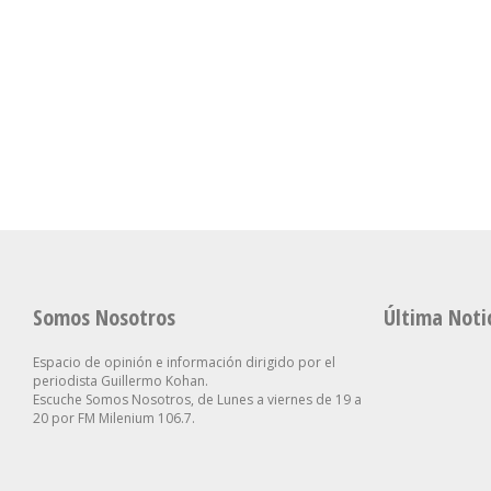
Senado: Sin
Caputo Defen
“Intenta Desestabilizar”:
Extranjerización De
Rumbo Econ
Se Suma Otro Pedido De
Tierras, Se Debate El
Cargó Contra
Renuncia En El Gobierno
Proyecto De Inviolabilidad
Tarados Que
Contra Villarruel
De La Propiedad Privada
Industria”
Somos Nosotros
Última Noti
Espacio de opinión e información dirigido por el
periodista Guillermo Kohan.
Escuche Somos Nosotros, de Lunes a viernes de 19 a
20 por FM Milenium 106.7.