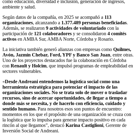
como educación, diversidad e inclusión, generación de ingresos,
ambiente y salud.
Según datos de la compañía, en 2025 se acompañó a
113
organizaciones
, alcanzando a
1.377.489 personas beneficiadas
.
Además, se realizaron
9 actividades de voluntariado
con la
participación de
121 colaboradores
y se consolidaron
4 comités
activos
en AMBA Sur, AMBA Norte, Córdoba y Rosario.
La iniciativa también generó alianzas con empresas como
Quilmes,
Avón, Jazmín Chebar, Ford, YPF y Banco San Juan
, entre otras.
Uno de los proyectos destacados fue la colaboración en Córdoba
con
Renault y Holcim
, que impulsó programas de empleabilidad en
sectores vulnerables.
«
Desde Andreani entendemos la logística social como una
herramienta estratégica para potenciar el impacto de las
organizaciones sociales. No se trata solo de mover o trasladar
recursos, sino de acercar oportunidades, de llegar a tiempo a
donde más se necesita, y de hacerlo con eficiencia, cuidado y
sentido humano.
Para nosotros esos son puntos de encuentro:
momentos en los que el propósito de una organización se cruza con
la logística que lo impulsa para generar impacto positivo en cada
rincón al que llegamos”, destacó
Karina Castiglioni
, Gerente de
Inversión Social de Andreani.