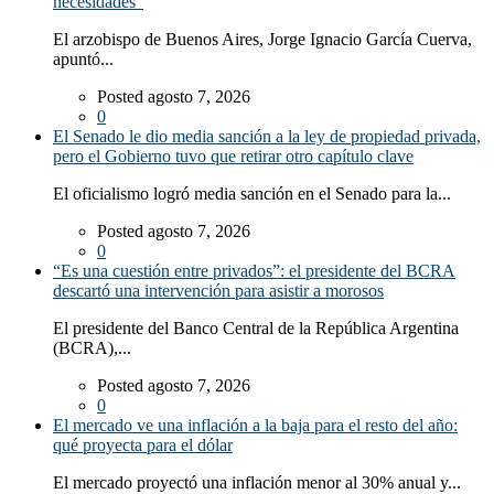
necesidades”
El arzobispo de Buenos Aires, Jorge Ignacio García Cuerva,
apuntó...
Posted agosto 7, 2026
0
El Senado le dio media sanción a la ley de propiedad privada,
pero el Gobierno tuvo que retirar otro capítulo clave
El oficialismo logró media sanción en el Senado para la...
Posted agosto 7, 2026
0
“Es una cuestión entre privados”: el presidente del BCRA
descartó una intervención para asistir a morosos
El presidente del Banco Central de la República Argentina
(BCRA),...
Posted agosto 7, 2026
0
El mercado ve una inflación a la baja para el resto del año:
qué proyecta para el dólar
El mercado proyectó una inflación menor al 30% anual y...