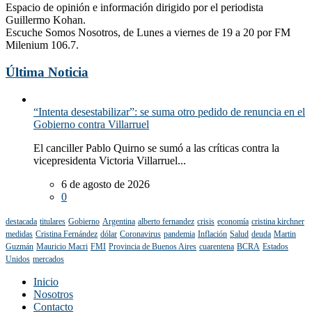
Espacio de opinión e información dirigido por el periodista
Guillermo Kohan.
Escuche Somos Nosotros, de Lunes a viernes de 19 a 20 por FM
Milenium 106.7.
Última Noticia
“Intenta desestabilizar”: se suma otro pedido de renuncia en el
Gobierno contra Villarruel
El canciller Pablo Quirno se sumó a las críticas contra la
vicepresidenta Victoria Villarruel...
6 de agosto de 2026
0
destacada
titulares
Gobierno
Argentina
alberto fernandez
crisis
economía
cristina kirchner
medidas
Cristina Fernández
dólar
Coronavirus
pandemia
Inflación
Salud
deuda
Martin
Guzmán
Mauricio Macri
FMI
Provincia de Buenos Aires
cuarentena
BCRA
Estados
Unidos
mercados
Inicio
Nosotros
Contacto