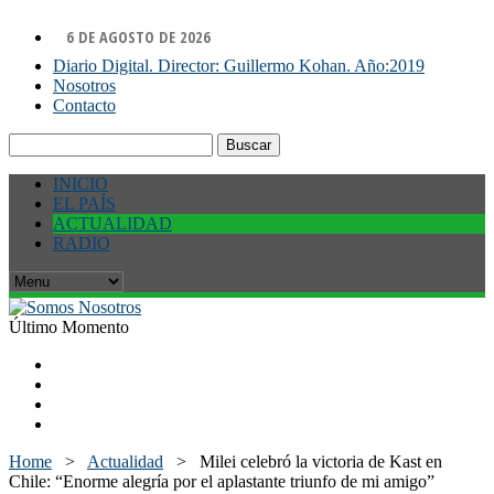
6 DE AGOSTO DE 2026
Diario Digital. Director: Guillermo Kohan. Año:2019
Nosotros
Contacto
Buscar:
INICIO
EL PAÍS
ACTUALIDAD
RADIO
Último Momento
Home
>
Actualidad
>
Milei celebró la victoria de Kast en
Chile: “Enorme alegría por el aplastante triunfo de mi amigo”