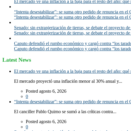
El mercado ve una inflación a la baja para el resto del año: qué 
“Intenta desestabilizar”: se suma otro pedido de renuncia en el 
“Intenta desestabilizar”: se suma otro pedido de renuncia en el 
Senado: sin extranjerización de tierras, se debate el proyecto d
Senado: sin extranjerización de tierras, se debate el proyecto d
Caputo defendió el rumbo económico y cargó contra “los tarado
Caputo defendió el rumbo económico y cargó contra “los tarado
Latest News
El mercado ve una inflación a la baja para el resto del año: qué 
El mercado proyectó una inflación menor al 30% anual y...
Posted agosto 6, 2026
0
“Intenta desestabilizar”: se suma otro pedido de renuncia en el 
El canciller Pablo Quirno se sumó a las críticas contra...
Posted agosto 6, 2026
0