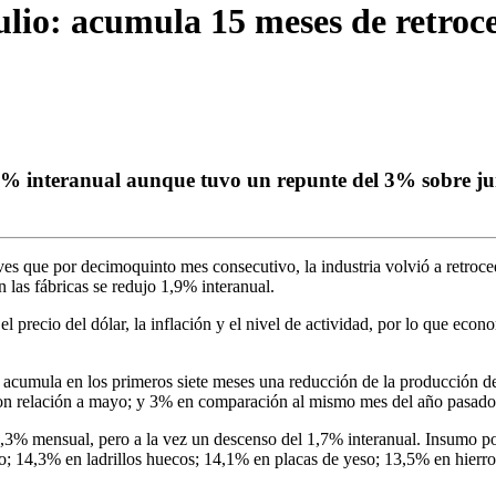
ulio: acumula 15 meses de retroc
1,9% interanual aunque tuvo un repunte del 3% sobre ju
ves que por decimoquinto mes consecutivo, la industria volvió a retroced
n las fábricas se redujo 1,9% interanual.
el precio del dólar, la inflación y el nivel de actividad, por lo que eco
, acumula en los primeros siete meses una reducción de la producción 
% con relación a mayo; y 3% en comparación al mismo mes del año pasado
l 3,3% mensual, pero a la vez un descenso del 1,7% interanual. Insumo p
o; 14,3% en ladrillos huecos; 14,1% en placas de yeso; 13,5% en hierr