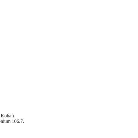
o Kohan.
enium 106.7.