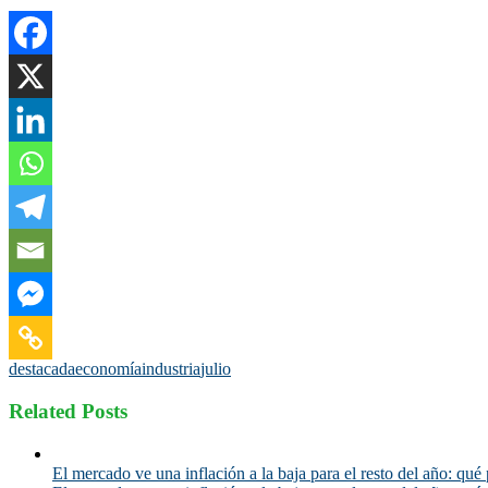
destacada
economía
industria
julio
Related Posts
El mercado ve una inflación a la baja para el resto del año: qué 