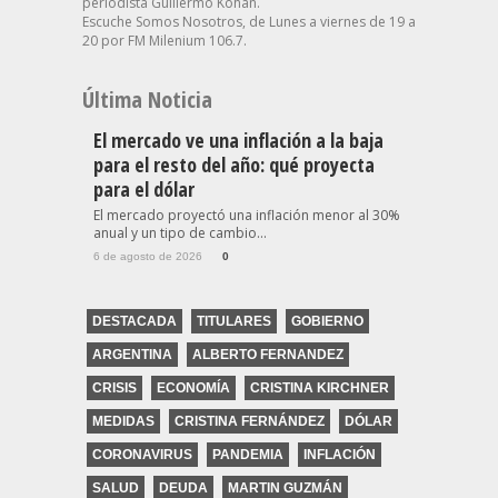
periodista Guillermo Kohan.
Escuche Somos Nosotros, de Lunes a viernes de 19 a
20 por FM Milenium 106.7.
Última Noticia
El mercado ve una inflación a la baja
para el resto del año: qué proyecta
para el dólar
El mercado proyectó una inflación menor al 30%
anual y un tipo de cambio...
6 de agosto de 2026
0
DESTACADA
TITULARES
GOBIERNO
ARGENTINA
ALBERTO FERNANDEZ
CRISIS
ECONOMÍA
CRISTINA KIRCHNER
MEDIDAS
CRISTINA FERNÁNDEZ
DÓLAR
CORONAVIRUS
PANDEMIA
INFLACIÓN
SALUD
DEUDA
MARTIN GUZMÁN