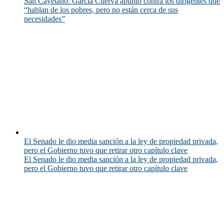
San Cayetano: García Cuerva apuntó contra los dirigentes que
“hablan de los pobres, pero no están cerca de sus
necesidades”
El Senado le dio media sanción a la ley de propiedad privada,
pero el Gobierno tuvo que retirar otro capítulo clave
El Senado le dio media sanción a la ley de propiedad privada,
pero el Gobierno tuvo que retirar otro capítulo clave