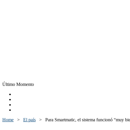
Último Momento
Home
>
El país
>
Para Smartmatic, el sistema funcionó “muy bie