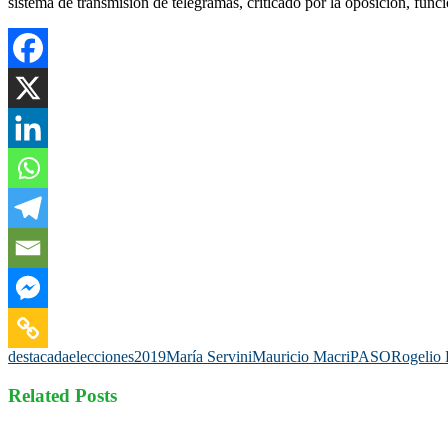
sistema de transmisión de telegramas, criticado por la oposición, func
destacada
elecciones2019
María Servini
Mauricio Macri
PASO
Rogelio 
Related Posts