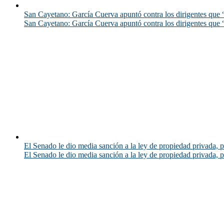
San Cayetano: García Cuerva apuntó contra los dirigentes que “
San Cayetano: García Cuerva apuntó contra los dirigentes que “
El Senado le dio media sanción a la ley de propiedad privada, p
El Senado le dio media sanción a la ley de propiedad privada, p