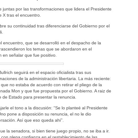
 juntas por las transformaciones que lidera el Presidente
e X tras el encuentro.
obre su continuidad tras diferenciarse del Gobierno por el
i.
l encuentro, que se desarrolló en el despacho de la
trascendieron los temas que se abordaron en el
 en señalar que fue positivo.
ullrich seguirá en el espacio oficialista tras sus
aciones de la administración libertaria. La más reciente:
 que no estaba de acuerdo con retirar el pliego de la
ada Mon y que fue propuesta por el Gobierno. A raiz de
e de Estado para presentar la renuncia.
arle el tono a la discusión: “Se lo planteé al Presidente
o pone a disposición su renuncia, el no le dio
rsación. Así que eso queda ahí”.
la senadora, si bien tiene juego propio, no se iba a ir.
, con plena confianza en el restablecimiento de las