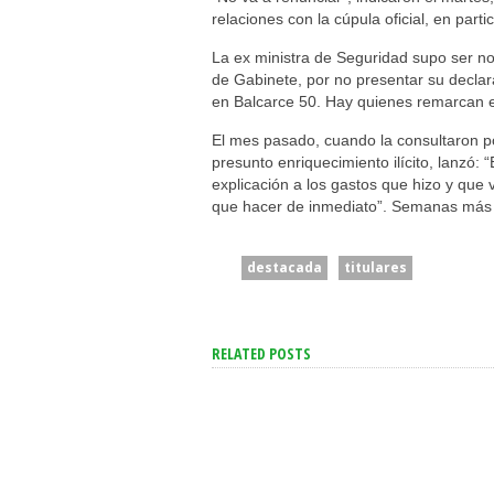
relaciones con la cúpula oficial, en parti
La ex ministra de Seguridad supo ser not
de Gabinete, por no presentar su declar
en Balcarce 50. Hay quienes remarcan en 
El mes pasado, cuando la consultaron po
presunto enriquecimiento ilícito, lanzó: 
explicación a los gastos que hizo y que 
que hacer de inmediato”. Semanas más t
destacada
titulares
RELATED POSTS
El Mercado Ve Una
“Intenta Desestabi