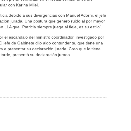
cular con Karina Milei.
icia debido a sus divergencias con Manuel Adorni, el jefe
ación jurada. Una postura que generó ruido al por mayor
LLA que “Patricia siempre juega al fleje, es su estilo”.
r el escándalo del ministro coordinador, investigado por
“El jefe de Gabinete dijo algo contundente, que tiene una
va a presentar su declaración jurada. Creo que lo tiene
arde, presentó su declaración jurada.
Senado: Sin
Caputo Defendió El
lizar”:
Extranjerización De
Rumbo Económico Y