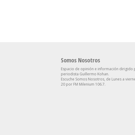
Inflación A La Baja Para El
Se Suma Otro Ped
Resto Del Año: Qué
Renuncia En El Go
Proyecta Para El Dólar
Contra Villarruel
Somos Nosotros
Espacio de opinión e información dirigido 
periodista Guillermo Kohan.
Escuche Somos Nosotros, de Lunes a vierne
20 por FM Milenium 106.7.