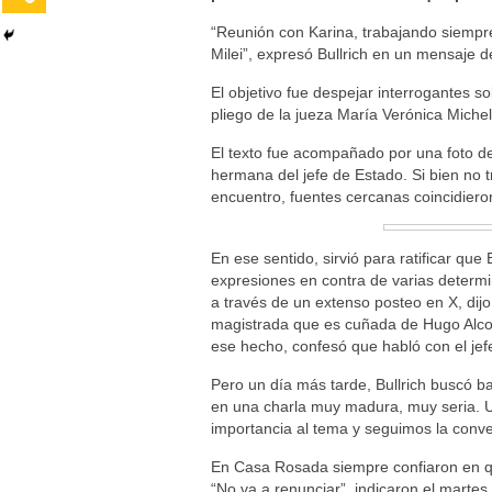
“Reunión con Karina, trabajando siempre
Milei”, expresó Bullrich en un mensaje d
El objetivo fue despejar interrogantes s
pliego de la jueza María Verónica Michell
El texto fue acompañado por una foto de
hermana del jefe de Estado. Si bien no 
encuentro, fuentes cercanas coincidieron
En ese sentido, sirvió para ratificar que B
expresiones en contra de varias determin
a través de un extenso posteo en X, dijo
magistrada que es cuñada de Hugo Alcon
ese hecho, confesó que habló con el jef
Pero un día más tarde, Bullrich buscó baj
en una charla muy madura, muy seria. Un
importancia al tema y seguimos la conve
En Casa Rosada siempre confiaron en que 
“No va a renunciar”, indicaron el martes