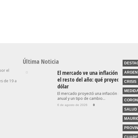
ido De
Tierras, Se Debate El
Cargó Contra “los
bierno
Proyecto De Inviolabilidad
Tarados Que Hablan De La
De La Propiedad Privada
Industria”
Última Noticia
DESTA
por el
El mercado ve una inflación a la baj
ARGEN
el resto del año: qué proyecta para 
s de 19 a
CRISIS
dólar
MEDID
El mercado proyectó una inflación menor al 
anual y un tipo de cambio...
CORON
6 de agosto de 2026
0
SALUD
MAURIC
PROVIN
CUARE