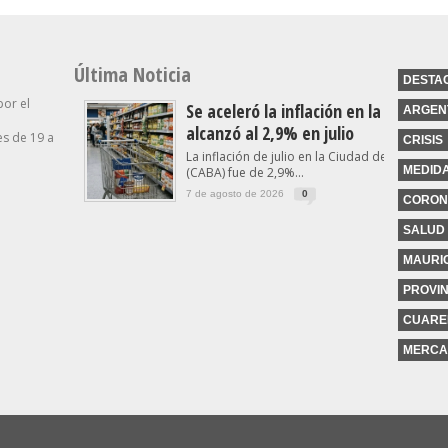
Última Noticia
DESTA
por el
Se aceleró la inflación en la Ciudad y
ARGEN
alcanzó al 2,9% en julio
s de 19 a
CRISIS
La inflación de julio en la Ciudad de Buenos A
MEDID
(CABA) fue de 2,9%...
7 de agosto de 2026
0
CORON
SALUD
MAURIC
PROVIN
CUARE
MERCA