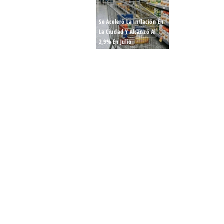
Cuerva Apuntó Co
Dirigentes Que “
Se Aceleró La Inflación En
De Los Pobres, Pe
La Ciudad Y Alcanzó Al
Están Cerca De Su
2,9% En Julio
Necesidades”