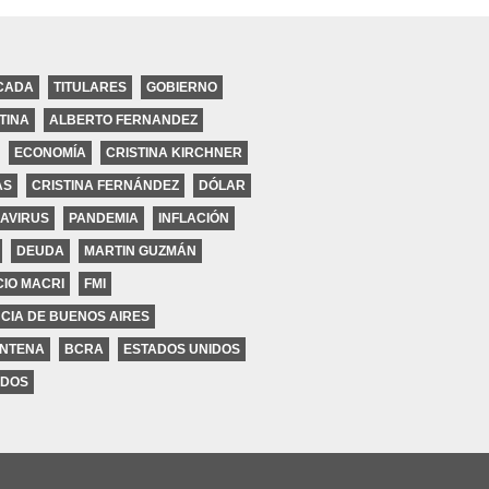
CADA
TITULARES
GOBIERNO
TINA
ALBERTO FERNANDEZ
ECONOMÍA
CRISTINA KIRCHNER
ires
AS
CRISTINA FERNÁNDEZ
DÓLAR
AVIRUS
PANDEMIA
INFLACIÓN
DEUDA
MARTIN GUZMÁN
IO MACRI
FMI
CIA DE BUENOS AIRES
NTENA
BCRA
ESTADOS UNIDOS
DOS