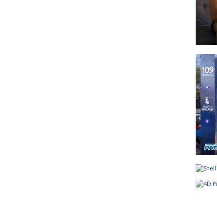
ntra Los
Sanción A La Ley De
“Es Una Cuestión Entre
hablan
Propiedad Privada, Pero El
Privados”: El Presidente
ro No
Gobierno Tuvo Que
Del BCRA Descartó Una
s
Retirar Otro Capítulo
Intervención Para Asistir A
Clave
Morosos