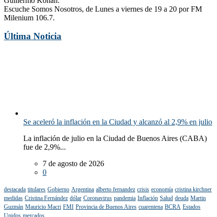
Guillermo Kohan.
Escuche Somos Nosotros, de Lunes a viernes de 19 a 20 por FM
Milenium 106.7.
Última Noticia
Se aceleró la inflación en la Ciudad y alcanzó al 2,9% en julio
La inflación de julio en la Ciudad de Buenos Aires (CABA)
fue de 2,9%...
7 de agosto de 2026
0
destacada
titulares
Gobierno
Argentina
alberto fernandez
crisis
economía
cristina kirchner
medidas
Cristina Fernández
dólar
Coronavirus
pandemia
Inflación
Salud
deuda
Martin
Guzmán
Mauricio Macri
FMI
Provincia de Buenos Aires
cuarentena
BCRA
Estados
Unidos
mercados