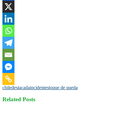
chile
destacada
incidentes
toque de queda
Related Posts