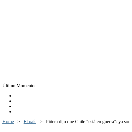
Último Momento
Home
>
El país
>
Piñera dijo que Chile “está en guerra”: ya son 