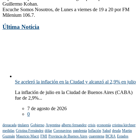
Guillermo Kohan.
Escuche Somos Nosotros, de Lunes a viernes de 19 a 20 por FM
Milenium 106.7.
Última Noticia
Se aceleró la inflación en la Ciudad y alcanzó al 2,9% en julio
La inflación de julio en la Ciudad de Buenos Aires (CABA)
fue de 2,9%...
7 de agosto de 2026
0
destacada
titulares
Gobierno
Argentina
alberto fernandez
crisis
economía
cristina kirchner
medidas
Cristina Fernández
dólar
Coronavirus
pandemia
Inflación
Salud
deuda
Martin
Guzmán
Mauricio Macri
FMI
Provincia de Buenos Aires
cuarentena
BCRA
Estados