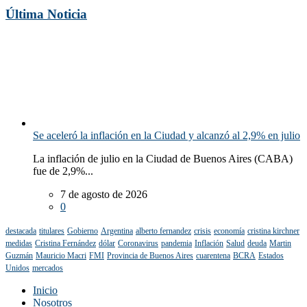
Última Noticia
Se aceleró la inflación en la Ciudad y alcanzó al 2,9% en julio
La inflación de julio en la Ciudad de Buenos Aires (CABA)
fue de 2,9%...
7 de agosto de 2026
0
destacada
titulares
Gobierno
Argentina
alberto fernandez
crisis
economía
cristina kirchner
medidas
Cristina Fernández
dólar
Coronavirus
pandemia
Inflación
Salud
deuda
Martin
Guzmán
Mauricio Macri
FMI
Provincia de Buenos Aires
cuarentena
BCRA
Estados
Unidos
mercados
Inicio
Nosotros