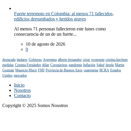
Fuerte terremoto en Colombia: al menos 71 fallecidos,
edificios derrumbados y heridos graves
Al menos 71 personas fallecieron este lunes como
consecuencia de un de un fuerte...
10 de agosto de 2026
0
destacada
titulares
Gobierno
Argentina
alberto fernandez
crisis
economía
cristina kirchner
medidas
Cristina Fernández
dólar
Coronavirus
pandemia
Inflación
Salud
deuda
Martin
Guzmán
Mauricio Macri
FMI
Provincia de Buenos Aires
cuarentena
BCRA
Estados
Unidos
mercados
Inicio
Nosotros
Contacto
Copyright © 2025 Somos Nosotros