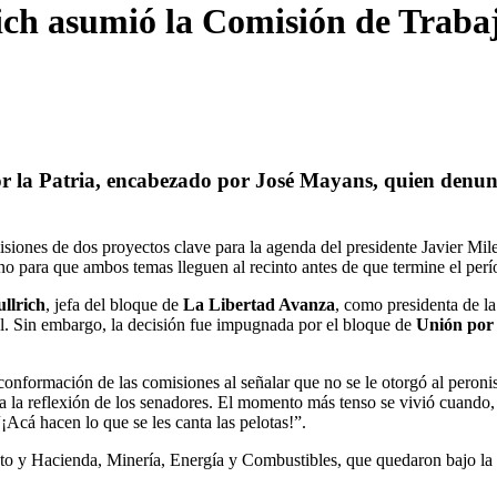
ich asumió la Comisión de Traba
r la Patria
, encabezado por
José Mayans
, quien denun
siones de dos proyectos clave para la agenda del presidente Javier Mile
o para que ambos temas lleguen al recinto antes de que termine el perí
ullrich
, jefa del bloque de
La Libertad Avanza
, como presidenta de l
ral. Sin embargo, la decisión fue impugnada por el bloque de
Unión por 
 conformación de las comisiones al señalar que no se le otorgó al peron
o a la reflexión de los senadores. El momento más tenso se vivió cuando, 
¡Acá hacen lo que se les canta las pelotas!”.
o y Hacienda, Minería, Energía y Combustibles, que quedaron bajo la p