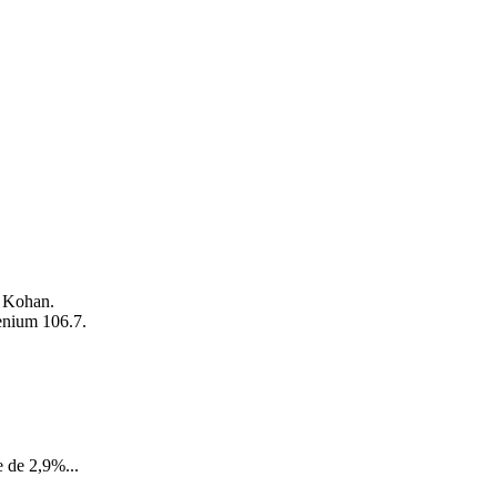
o Kohan.
enium 106.7.
 de 2,9%...