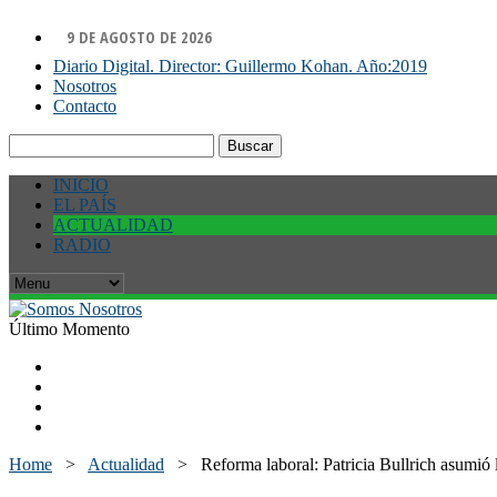
9 DE AGOSTO DE 2026
Diario Digital. Director: Guillermo Kohan. Año:2019
Nosotros
Contacto
Buscar:
INICIO
EL PAÍS
ACTUALIDAD
RADIO
Último Momento
Home
>
Actualidad
>
Reforma laboral: Patricia Bullrich asumió