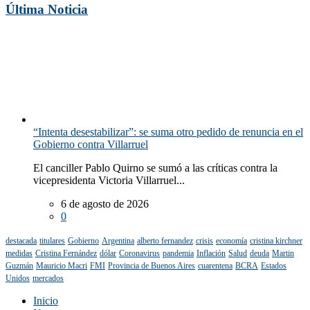
Última Noticia
“Intenta desestabilizar”: se suma otro pedido de renuncia en el
Gobierno contra Villarruel
El canciller Pablo Quirno se sumó a las críticas contra la
vicepresidenta Victoria Villarruel...
6 de agosto de 2026
0
destacada
titulares
Gobierno
Argentina
alberto fernandez
crisis
economía
cristina kirchner
medidas
Cristina Fernández
dólar
Coronavirus
pandemia
Inflación
Salud
deuda
Martin
Guzmán
Mauricio Macri
FMI
Provincia de Buenos Aires
cuarentena
BCRA
Estados
Unidos
mercados
Inicio