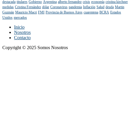
destacada
titulares
Gobierno
Argentina
alberto fernandez
crisis
economía
cristina kirchner
medidas
Cristina Fernández
dólar
Coronavirus
pandemia
Inflación
Salud
deuda
Martin
Guzmán
Mauricio Macri
FMI
Provincia de Buenos Aires
cuarentena
BCRA
Estados
Unidos
mercados
Inicio
Nosotros
Contacto
Copyright © 2025 Somos Nosotros