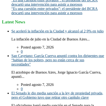
“Es una cuestión entre privados”: el presidente del BCRA
descartó una intervención para asistir a morosos
“Es una cuestión entre privados”: el presidente del BCRA
descartó una intervención para asistir a morosos
Latest News
Se aceleró la inflación en la Ciudad y alcanzó al 2,9% en julio
La inflación de julio en la Ciudad de Buenos Aires...
Posted agosto 7, 2026
0
San Cayetano: García Cuerva apuntó contra los dirigentes que
“hablan de los pobres, pero no están cerca de sus
necesidades”
El arzobispo de Buenos Aires, Jorge Ignacio García Cuerva,
apuntó...
Posted agosto 7, 2026
0
El Senado le dio media sanción a la ley de propiedad privada,
pero el Gobierno tuvo que retirar otro capítulo clave
El oficialismo logró media sanción en el Senado para la...