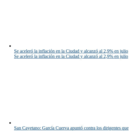
Se aceleró la inflación en la Ciudad y alcanzó al 2,9% en julio
Se aceleró la inflación en la Ciudad y alcanzó al 2,9% en julio
San Cayetano: García Cuerva apuntó contra los dirigentes que