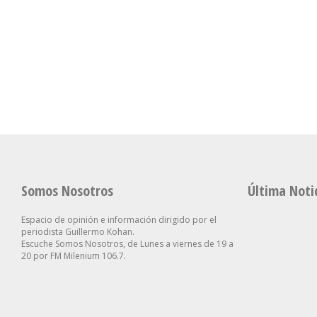
Cuerva Apuntó Contra Los
Sanción A La
Dirigentes Que “hablan
Propiedad Pri
Se Aceleró La Inflación En
De Los Pobres, Pero No
Gobierno Tu
La Ciudad Y Alcanzó Al
Están Cerca De Sus
Retirar Otro 
2,9% En Julio
Necesidades”
Clave
Somos Nosotros
Última Noti
Espacio de opinión e información dirigido por el
periodista Guillermo Kohan.
Escuche Somos Nosotros, de Lunes a viernes de 19 a
20 por FM Milenium 106.7.