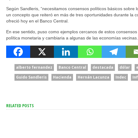
Según Sandleris, “necesitamos consensos políticos básicos sobre lo
un concepto que reiteró en más de tres oportunidades durante la 
ofreció hoy en el Banco Central.
En ese sentido, puso como ejemplos cercanos de estos consensos p
política monetaria y cambiaria a algunas de las economías vecinas.
alberto fernandez
Banco Central
destacada
dólar
Guido Sandleris
Hacienda
Hernán Lacunza
Indec
In
RELATED POSTS
San Cayetano: García
El Senado Le