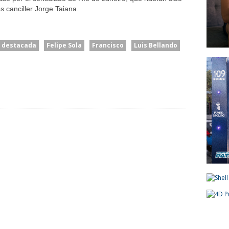
 canciller Jorge Taiana.
destacada
Felipe Sola
Francisco
Luis Bellando
Entre
idente
El Mercado Ve Una
“Intenta Desestabilizar”:
 Una
Inflación A La Baja Para El
Se Suma Otro Pedido De
Asistir A
Resto Del Año: Qué
Renuncia En El Gobierno
Proyecta Para El Dólar
Contra Villarruel