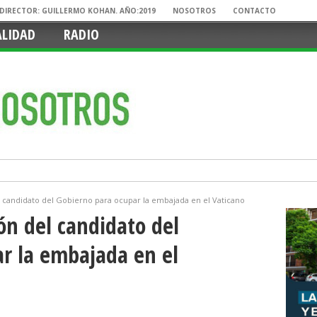
. DIRECTOR: GUILLERMO KOHAN. AÑO:2019
NOSOTROS
CONTACTO
ALIDAD
RADIO
l candidato del Gobierno para ocupar la embajada en el Vaticano
ón del candidato del
r la embajada en el