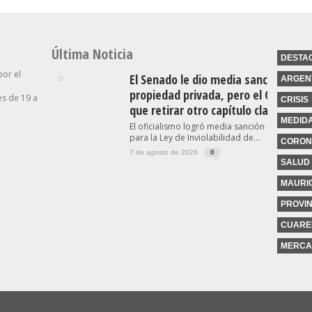
Última Noticia
DESTA
por el
El Senado le dio media sanción a la l
ARGEN
propiedad privada, pero el Gobierno
s de 19 a
CRISIS
que retirar otro capítulo clave
MEDID
El oficialismo logró media sanción en el Sena
para la Ley de Inviolabilidad de...
CORON
7 de agosto de 2026
0
SALUD
MAURIC
PROVIN
CUARE
MERCA