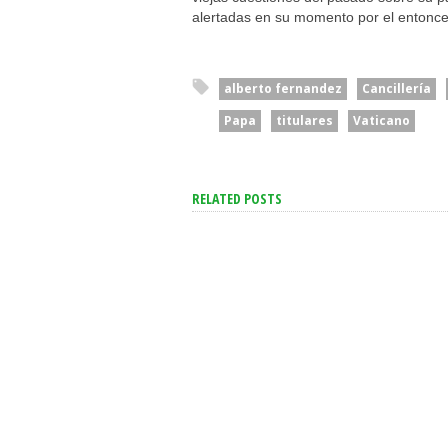
alertadas en su momento por el entonces
alberto fernandez
Cancillería
Papa
titulares
Vaticano
RELATED POSTS
El Senado Le Dio Media
Sanción A La Ley De
“Es Una Cuestión 
Propiedad Privada, Pero El
Privados”: El Pres
Gobierno Tuvo Que
Del BCRA Descartó
Retirar Otro Capítulo
Intervención Para 
Clave
Morosos