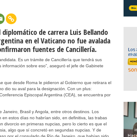
l diplomático de carrera Luis Bellando
gentina en el Vaticano no fue avalada
onfirmaron fuentes de Cancillería.
candidata. Es un trámite de Cancillería que tendrá sus
 información sobre eso”, aseguró el jefe de Gabinete
ae que desde Roma le pidieron al Gobierno que retirara el
no dio su aval para la designación. Con un plus:
Conferencia Episcopal Argentina (CEA), se encuentra por
Janeiro, Brasil y Angola, entre otros destinos. Los
n estos días no habrían sido, en definitiva, las trabas
n divorcio en primeras nupcias, pero lo cierto es que el
esia, algo que sí concretó en segundas nupcias. Y de
aso por el consulado de Río de Janeiro, que habían sido