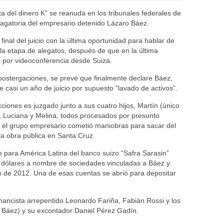
uta del dinero K” se reanuda en los tribunales federales de
ndagatoria del empresario detenido Lázaro Báez.
 final del juicio con la última oportunidad para hablar de
la etapa de alegatos, después de que en la última
, por videoconferencia desde Suiza.
postergaciones, se prevé que finalmente declare Báez,
 casi un año de juicio por supuesto “lavado de activos”.
ciones es juzgado junto a sus cuatro hijos, Martín (único
, Luciana y Melina, todos procesados por presunto
, el grupo empresario cometió maniobras para sacar del
 la obra pública en Santa Cruz.
e para América Latina del banco suizo “Safra Sarasin”
e dólares a nombre de sociedades vinculadas a Báez y
io de 2012. Una de esas cuentas se abrió para depositar
inancista arrepentido Leonardo Fariña, Fabián Rossi y los
Báez) y su excontador Daniel Pérez Gadín.