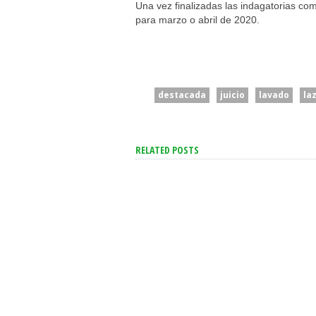
Una vez finalizadas las indagatorias com
para marzo o abril de 2020.
destacada
juicio
lavado
la
RELATED POSTS
Senado: Sin
“Intenta Desestabilizar”:
Extranjerización D
Se Suma Otro Pedido De
Tierras, Se Debate
Renuncia En El Gobierno
Proyecto De Invio
Contra Villarruel
De La Propiedad P