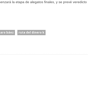
enzará la etapa de alegatos finales, y se prevé veredicto
zaro báez
ruta del dinero k
Caputo Defendió El
“Para Pelearse Hacen Falta
e
Rumbo Económico Y
Dos”: El Gobierno Acusó A
 El
Cargó Contra “los
Brasil De Escalar
labilidad
Tarados Que Hablan De La
Unilateralmente El
rivada
Industria”
Conflicto