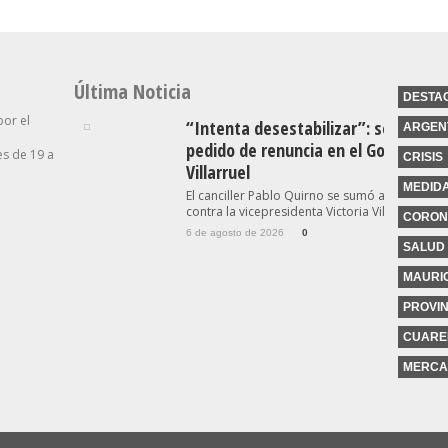
Última Noticia
DESTA
por el
“Intenta desestabilizar”: se suma o
ARGEN
pedido de renuncia en el Gobierno c
s de 19 a
CRISIS
Villarruel
MEDID
El canciller Pablo Quirno se sumó a las críticas
contra la vicepresidenta Victoria Villarruel...
CORON
6 de agosto de 2026
0
SALUD
MAURIC
PROVIN
CUARE
MERCA