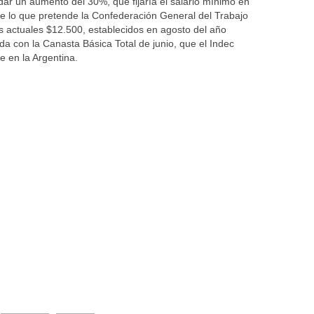
ar un aumento del 30%, que fijaría el salario mínimo en
de lo que pretende la Confederación General del Trabajo
s actuales $12.500, establecidos en agosto del año
a con la Canasta Básica Total de junio, que el Indec
e en la Argentina.