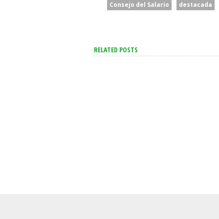
Consejo del Salario
destacada
RELATED POSTS
San Cayet
Cuerva Ap
Dirigente
Se Aceleró La Inflación En
De Los Po
La Ciudad Y Alcanzó Al
Están Cerc
2,9% En Julio
Necesidad