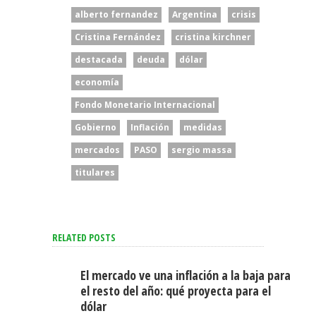
alberto fernandez
Argentina
crisis
Cristina Fernández
cristina kirchner
destacada
deuda
dólar
economía
Fondo Monetario Internacional
Gobierno
Inflación
medidas
mercados
PASO
sergio massa
titulares
RELATED POSTS
El mercado ve una inflación a la baja para
el resto del año: qué proyecta para el
dólar