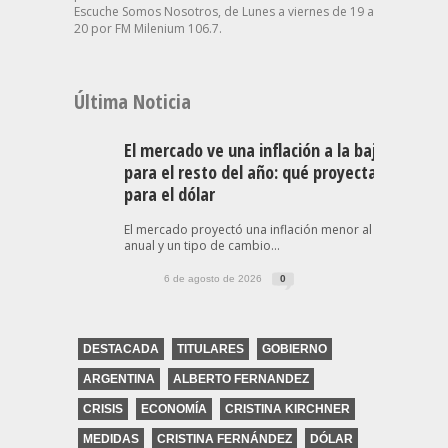
Escuche Somos Nosotros, de Lunes a viernes de 19 a
20 por FM Milenium 106.7.
Última Noticia
El mercado ve una inflación a la baja
para el resto del año: qué proyecta
para el dólar
El mercado proyectó una inflación menor al 30%
anual y un tipo de cambio...
6 de agosto de 2026
0
DESTACADA
TITULARES
GOBIERNO
ARGENTINA
ALBERTO FERNANDEZ
CRISIS
ECONOMÍA
CRISTINA KIRCHNER
MEDIDAS
CRISTINA FERNÁNDEZ
DÓLAR