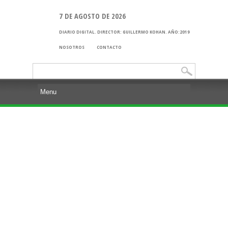
7 DE AGOSTO DE 2026
DIARIO DIGITAL. DIRECTOR: GUILLERMO KOHAN. AÑO:2019
NOSOTROS
CONTACTO
Buscar: