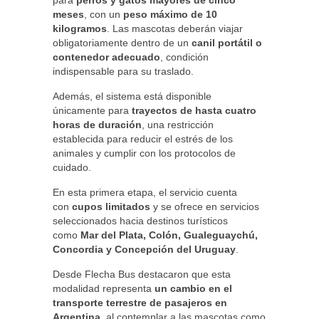
para
perros y gatos mayores de cinco
meses
, con un
peso máximo de 10
kilogramos
. Las mascotas deberán viajar
obligatoriamente dentro de un
canil portátil o
contenedor adecuado
, condición
indispensable para su traslado.
Además, el sistema está disponible
únicamente para
trayectos de hasta cuatro
horas de duración
, una restricción
establecida para reducir el estrés de los
animales y cumplir con los protocolos de
cuidado.
En esta primera etapa, el servicio cuenta
con
cupos limitados
y se ofrece en servicios
seleccionados hacia destinos turísticos
como
Mar del Plata, Colón, Gualeguaychú,
Concordia y Concepción del Uruguay
.
Desde Flecha Bus destacaron que esta
modalidad representa
un cambio en el
transporte terrestre de pasajeros en
Argentina
, al contemplar a las mascotas como