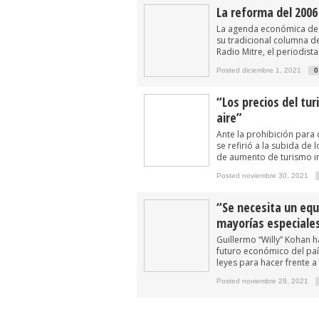
La reforma del 2006 
La agenda económica de 
su tradicional columna 
Radio Mitre, el periodist
Posted diciembre 1, 2021
0
“Los precios del tur
aire”
Ante la prohibición para 
se refirió a la subida de
de aumento de turismo i
Posted noviembre 30, 2021
“Se necesita un eq
mayorías especiale
Guillermo “Willy” Kohan 
futuro económico del paí
leyes para hacer frente a l
Posted noviembre 29, 2021