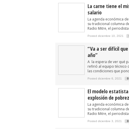
La carne tiene el mi
salario
La agenda económica de 
su tradicional columna 
Radio Mitre, el periodist
Posted diciembre 10, 2021
“Va a ser difícil qu
año”
A la espera de ver qué pa
refirió al equipo técnico
las condiciones que pondr
Posted diciembre 6, 2021
0
El modelo estatista
explosión de pobre
La agenda económica de 
su tradicional columna 
Radio Mitre, el periodist
Posted diciembre 3, 2021
0