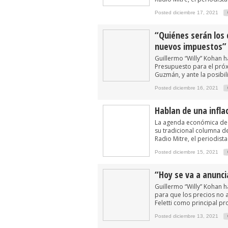
Posted diciembre 17, 2021
“Quiénes serán los 
nuevos impuestos”
Guillermo “Willy” Kohan 
Presupuesto para el próx
Guzmán, y ante la posibil
Posted diciembre 16, 2021
Hablan de una infla
La agenda económica de 
su tradicional columna 
Radio Mitre, el periodist
Posted diciembre 15, 2021
“Hoy se va a anunci
Guillermo “Willy” Kohan 
para que los precios no a
Feletti como principal pr
Posted diciembre 13, 2021