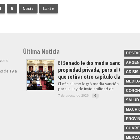
4
5
Next ›
Last »
Última Noticia
DESTA
por el
El Senado le dio media sanción a la l
ARGEN
propiedad privada, pero el Gobierno
s de 19 a
CRISIS
que retirar otro capítulo clave
MEDID
El oficialismo logró media sanción en el Sena
para la Ley de Inviolabilidad de...
CORON
7 de agosto de 2026
0
SALUD
MAURIC
PROVIN
CUARE
MERCA