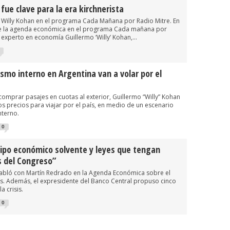
fue clave para la era kirchnerista
Willy Kohan en el programa Cada Mañana por Radio Mitre. En
de la agenda económica en el programa Cada mañana por
a experto en economía Guillermo ‘Willy’ Kohan,...
ismo interno en Argentina van a volar por el
comprar pasajes en cuotas al exterior, Guillermo “Willy” Kohan
 los precios para viajar por el país, en medio de un escenario
nterno.
0
uipo económico solvente y leyes que tengan
s del Congreso”
habló con Martín Redrado en la Agenda Económica sobre el
s. Además, el expresidente del Banco Central propuso cinco
a crisis.
0