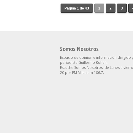
Pagina 1 de 43
1
2
3
Somos Nosotros
Espacio de opinión e información dirigido 
periodista Guillermo Kohan.
Escuche Somos Nosotros, de Lunes a vierne
20 por FM Milenium 106.7.