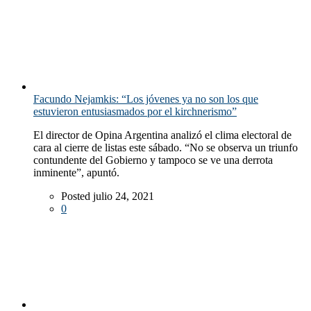
Facundo Nejamkis: “Los jóvenes ya no son los que
estuvieron entusiasmados por el kirchnerismo”
El director de Opina Argentina analizó el clima electoral de
cara al cierre de listas este sábado. “No se observa un triunfo
contundente del Gobierno y tampoco se ve una derrota
inminente”, apuntó.
Posted julio 24, 2021
0