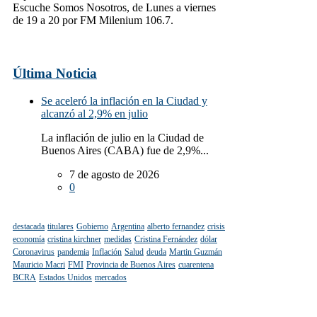
Escuche Somos Nosotros, de Lunes a viernes
de 19 a 20 por FM Milenium 106.7.
Última Noticia
Se aceleró la inflación en la Ciudad y
alcanzó al 2,9% en julio
La inflación de julio en la Ciudad de
Buenos Aires (CABA) fue de 2,9%...
7 de agosto de 2026
0
destacada
titulares
Gobierno
Argentina
alberto fernandez
crisis
economía
cristina kirchner
medidas
Cristina Fernández
dólar
Coronavirus
pandemia
Inflación
Salud
deuda
Martin Guzmán
Mauricio Macri
FMI
Provincia de Buenos Aires
cuarentena
BCRA
Estados Unidos
mercados