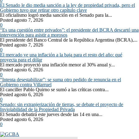
0
El Senado le dio media sanción a la ley de propiedad privada, pero el
Gobierno tuvo que retirar otro capítulo clave
El oficialismo logró media sanción en el Senado para la...
Posted agosto 7, 2026
0
“Es una cuestión entre privados”: el presidente del BCRA descartó una
intervención para asistir a morosos
El presidente del Banco Central de la República Argentina (BCRA),...
Posted agosto 7, 2026
0
El mercado ve una inflación a la baja para el resto del año: qué
proyecta para el dólar
El mercado proyectó una inflación menor al 30% anual y...
Posted agosto 6, 2026
0
“Intenta desestabilizar”: se suma otro pedido de renuncia en el
Gobierno contra Villarruel
El canciller Pablo Quirno se sumó a las críticas contra...
Posted agosto 6, 2026
0
Senado: sin extranjerización de tierras, se debate el proyecto de
Inviolabilidad de la Propiedad Privada
El Senado debatirá este jueves desde las 14 en una...
Posted agosto 6, 2026
0