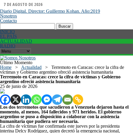
7 DE AGOSTO DE 2026
Diario Digital. Director: Guillermo Kohan. Año:2019
Nosotros
Contacto
Buscar:
INICIO
EL PAÍS
ACTUALIDAD
RADIO
Último Momento
Home
>
Actualidad
>
Terremoto en Caracas: crece la cifra de
víctimas y Gobierno argentino ofreció asistencia humanitaria
Terremoto en Caracas: crece la cifra de víctimas y Gobierno
argentino ofreció asistencia humanitaria
25 de junio de 2026
Los dos terremotos que sacudieron a Venezuela dejaron hasta el
momento, al menos, 164 fallecidos y 971 heridos. El gobierno
argentino se puso a disposición a colaborar con la asistencia
humanitaria que pudiera ser necesaria.
La cifra de víctimas fue confirmada este jueves por la presidenta
interina Delcy Rodríguez, quien decretó la emergencia nacional,