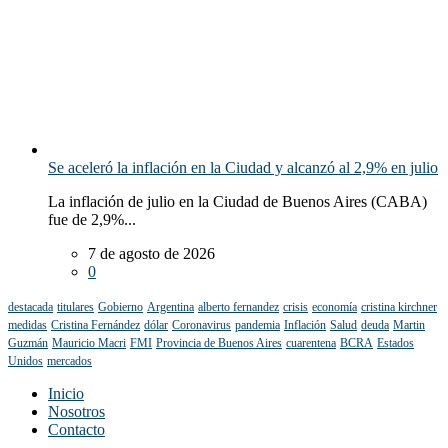
Se aceleró la inflación en la Ciudad y alcanzó al 2,9% en julio
La inflación de julio en la Ciudad de Buenos Aires (CABA)
fue de 2,9%...
7 de agosto de 2026
0
destacada
titulares
Gobierno
Argentina
alberto fernandez
crisis
economía
cristina kirchner
medidas
Cristina Fernández
dólar
Coronavirus
pandemia
Inflación
Salud
deuda
Martin
Guzmán
Mauricio Macri
FMI
Provincia de Buenos Aires
cuarentena
BCRA
Estados
Unidos
mercados
Inicio
Nosotros
Contacto