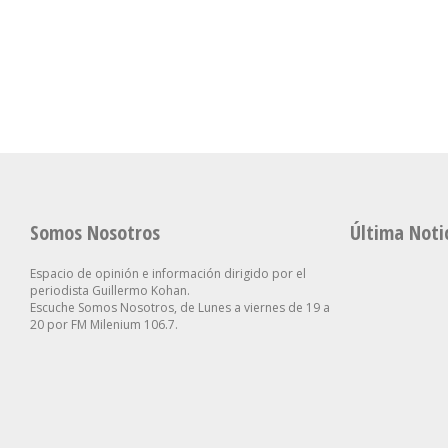
Matemática Y Lengua
Contra La AFA: Le Quitarán
«El Objetivo 
Desde El Jardín En La
Beneficios Impositivos A
Vecino Se Si
Ciudad
Los Clubes
Seguro»
Somos Nosotros
Última Noti
Espacio de opinión e información dirigido por el
periodista Guillermo Kohan.
Escuche Somos Nosotros, de Lunes a viernes de 19 a
20 por FM Milenium 106.7.