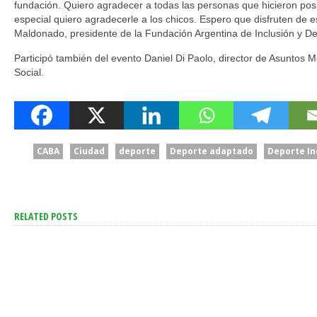
fundación. Quiero agradecer a todas las personas que hicieron pos
especial quiero agradecerle a los chicos. Espero que disfruten de e
Maldonado, presidente de la Fundación Argentina de Inclusión y De
Participó también del evento Daniel Di Paolo, director de Asuntos 
Social.
CABA
Ciudad
deporte
Deporte adaptado
Deporte In
RELATED POSTS
Jorge Macri Anunció Que
Jorge Macri 
Implementarán
Nuevo Revés Del Gobierno
Policías Más 