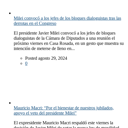
Milei convocó a los jefes de los bloques dialoguistas tras las
derrotas en el Congreso
El presidente Javier Milei convocó a los jefes de bloques
dialoguistas de la Cámara de Diputados a una reunión el
próximo viernes en Casa Rosada, en un gesto que muestra su
intención de meterse de lleno en...
Posted agosto 29, 2024
0
Mauricio Macri: “Por el bienestar de nuestros jubilados,
apoyo el veto del presidente Milei”
El expresidente Mauricio Macri respaldó este viernes la
decisión de Javier Milei de vetar la nueva ley de movilidad