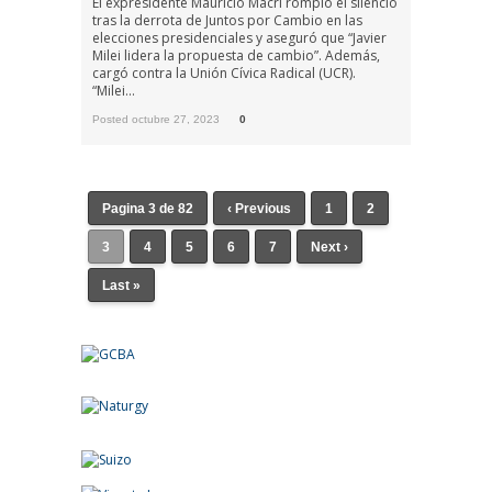
El expresidente Mauricio Macri rompió el silencio
tras la derrota de Juntos por Cambio en las
elecciones presidenciales y aseguró que “Javier
Milei lidera la propuesta de cambio”. Además,
cargó contra la Unión Cívica Radical (UCR).
“Milei...
Posted octubre 27, 2023
0
Pagina 3 de 82
‹ Previous
1
2
3
4
5
6
7
Next ›
Last »