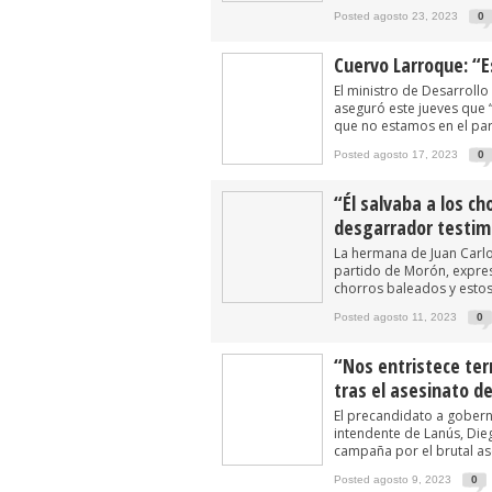
Posted agosto 23, 2023
0
Cuervo Larroque: “E
El ministro de Desarrollo
aseguró este jueves que 
que no estamos en el par
Posted agosto 17, 2023
0
“Él salvaba a los ch
desgarrador testimo
La hermana de Juan Carlos
partido de Morón, expres
chorros baleados y estos 
Posted agosto 11, 2023
0
“Nos entristece ter
tras el asesinato d
El precandidato a gobern
intendente de Lanús, Die
campaña por el brutal as
Posted agosto 9, 2023
0