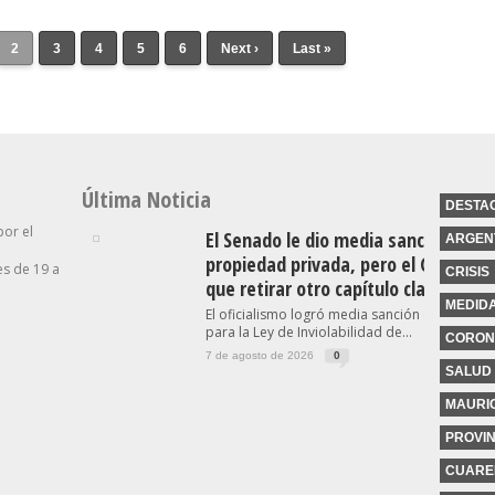
2
3
4
5
6
Next ›
Last »
Última Noticia
DESTA
por el
El Senado le dio media sanción a la l
ARGEN
propiedad privada, pero el Gobierno
s de 19 a
CRISIS
que retirar otro capítulo clave
MEDID
El oficialismo logró media sanción en el Sena
para la Ley de Inviolabilidad de...
CORON
7 de agosto de 2026
0
SALUD
MAURIC
PROVIN
CUARE