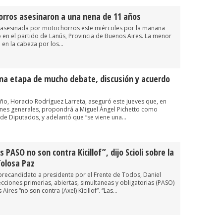
rros asesinaron a una nena de 11 años
 asesinada por motochorros este miércoles por la mañana
o en el partido de Lanús, Provincia de Buenos Aires. La menor
en la cabeza por los...
una etapa de mucho debate, discusión y acuerdo
eño, Horacio Rodríguez Larreta, aseguró este jueves que, en
ones generales, propondrá a Miguel Ángel Pichetto como
de Diputados, y adelantó que “se viene una...
s PASO no son contra Kicillof”, dijo Scioli sobre la
Tolosa Paz
 precandidato a presidente por el Frente de Todos, Daniel
lecciones primerias, abiertas, simultaneas y obligatorias (PASO)
ires “no son contra (Axel) Kicillof”. “Las...