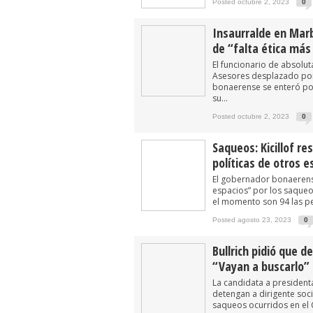
Posted octubre 2, 2023
0
Insaurralde en Mar
de “falta ética más
El funcionario de absoluta
Asesores desplazado por 
bonaerense se enteró po
su...
Posted octubre 2, 2023
0
Saqueos: Kicillof re
políticas de otros e
El gobernador bonaerense 
espacios” por los saqueo
el momento son 94 las p
Posted agosto 23, 2023
0
Bullrich pidió que d
“Vayan a buscarlo”
La candidata a presidenta
detengan a dirigente socia
saqueos ocurridos en el C