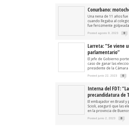
Conurbano: motocho
Una nena de 11 años fue
cuando llegaba al colegi
fue ferozmente golpeada 
Posted agosto 9, 2023
0
Larreta: “Se viene 
parlamentario”
El jefe de Gobierno port
caso de ganar las elecci
presidente de la Cámara 
Posted junio 22, 2023
0
Interna del FDT: “La
precandidatura de 
El embajador en Brasil y
Scioli, aseguró que las e
en la provincia de Buenos A
Posted junio 2, 2023
0