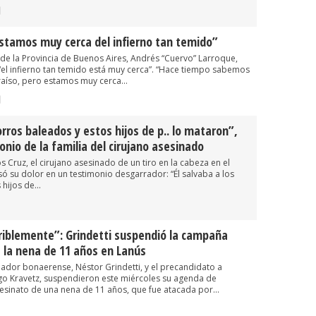
stamos muy cerca del infierno tan temido”
 de la Provincia de Buenos Aires, Andrés “Cuervo” Larroque,
“el infierno tan temido está muy cerca”. “Hace tiempo sabemos
aíso, pero estamos muy cerca...
orros baleados y estos hijos de p.. lo mataron”,
nio de la familia del cirujano asesinado
 Cruz, el cirujano asesinado de un tiro en la cabeza en el
ó su dolor en un testimonio desgarrador: “Él salvaba a los
hijos de...
riblemente”: Grindetti suspendió la campaña
e la nena de 11 años en Lanús
ador bonaerense, Néstor Grindetti, y el precandidato a
go Kravetz, suspendieron este miércoles su agenda de
esinato de una nena de 11 años, que fue atacada por...