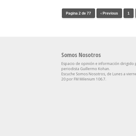
Pagina 2 de 77
‹ Previous
1
Somos Nosotros
Espacio de opinión e información dirigido 
periodista Guillermo Kohan.
Escuche Somos Nosotros, de Lunes a vierne
20 por FM Milenium 106.7.