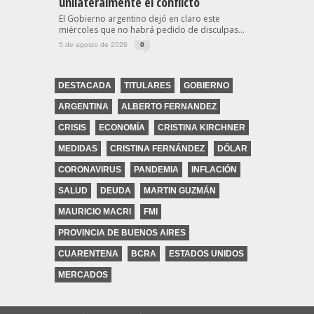
unilateralmente el conflicto
El Gobierno argentino dejó en claro este
miércoles que no habrá pedido de disculpas...
5 de agosto de 2026
0
DESTACADA
TITULARES
GOBIERNO
ARGENTINA
ALBERTO FERNANDEZ
CRISIS
ECONOMÍA
CRISTINA KIRCHNER
MEDIDAS
CRISTINA FERNÁNDEZ
DÓLAR
CORONAVIRUS
PANDEMIA
INFLACIÓN
SALUD
DEUDA
MARTIN GUZMÁN
MAURICIO MACRI
FMI
PROVINCIA DE BUENOS AIRES
CUARENTENA
BCRA
ESTADOS UNIDOS
MERCADOS