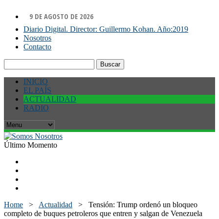
9 DE AGOSTO DE 2026
Diario Digital. Director: Guillermo Kohan. Año:2019
Nosotros
Contacto
Buscar:
INICIO
EL PAÍS
ACTUALIDAD
RADIO
Último Momento
Home
>
Actualidad
>
Tensión: Trump ordenó un bloqueo
completo de buques petroleros que entren y salgan de Venezuela