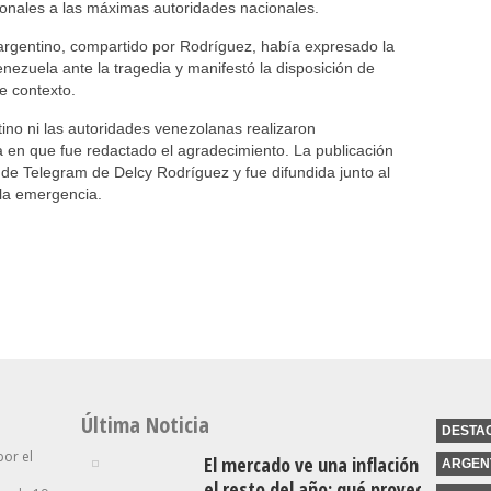
rsonales a las máximas autoridades nacionales.
 argentino, compartido por Rodríguez, había expresado la
nezuela ante la tragedia y manifestó la disposición de
e contexto.
ino ni las autoridades venezolanas realizaron
a en que fue redactado el agradecimiento. La publicación
 de Telegram de Delcy Rodríguez y fue difundida junto al
 la emergencia.
Última Noticia
DESTA
por el
El mercado ve una inflación a la baj
ARGEN
el resto del año: qué proyecta para 