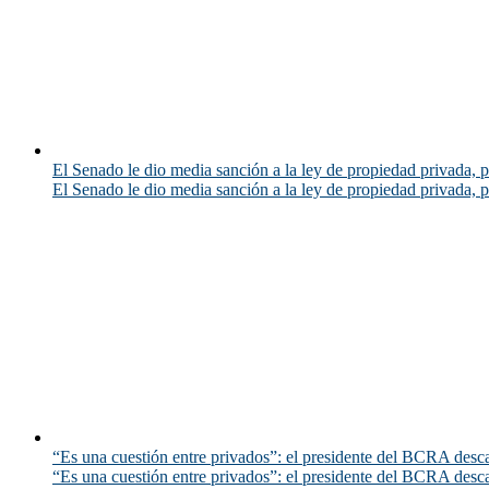
El Senado le dio media sanción a la ley de propiedad privada, p
El Senado le dio media sanción a la ley de propiedad privada, p
“Es una cuestión entre privados”: el presidente del BCRA desca
“Es una cuestión entre privados”: el presidente del BCRA desca