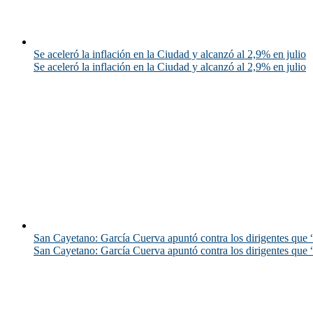
Se aceleró la inflación en la Ciudad y alcanzó al 2,9% en julio
Se aceleró la inflación en la Ciudad y alcanzó al 2,9% en julio
San Cayetano: García Cuerva apuntó contra los dirigentes que “
San Cayetano: García Cuerva apuntó contra los dirigentes que “