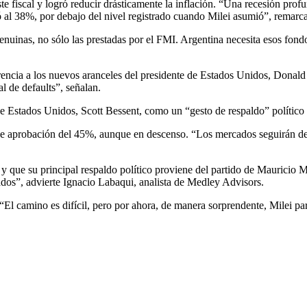
te fiscal y logró reducir drásticamente la inflación. “Una recesión pro
al 38%, por debajo del nivel registrado cuando Milei asumió”, remarc
enuinas, no sólo las prestadas por el FMI. Argentina necesita esos fond
eferencia a los nuevos aranceles del presidente de Estados Unidos, Dona
al de defaults”, señalan.
 de Estados Unidos, Scott Bessent, como un “gesto de respaldo” político a
 de aprobación del 45%, aunque en descenso. “Los mercados seguirán de c
que su principal respaldo político proviene del partido de Mauricio Mac
dos”, advierte Ignacio Labaqui, analista de Medley Advisors.
 “El camino es difícil, pero por ahora, de manera sorprendente, Milei 