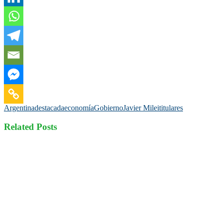
Argentina
destacada
economía
Gobierno
Javier Milei
titulares
Related Posts