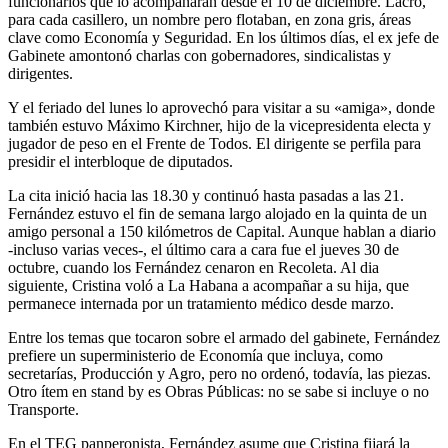
funcionarios que lo acompañarán desde el 10 de diciembre. Lacró,
para cada casillero, un nombre pero flotaban, en zona gris, áreas
clave como Economía y Seguridad. En los últimos días, el ex jefe de
Gabinete amontonó charlas con gobernadores, sindicalistas y
dirigentes.
Y el feriado del lunes lo aprovechó para visitar a su «amiga», donde
también estuvo Máximo Kirchner, hijo de la vicepresidenta electa y
jugador de peso en el Frente de Todos. El dirigente se perfila para
presidir el interbloque de diputados.
La cita inició hacia las 18.30 y continuó hasta pasadas a las 21.
Fernández estuvo el fin de semana largo alojado en la quinta de un
amigo personal a 150 kilómetros de Capital. Aunque hablan a diario
-incluso varias veces-, el último cara a cara fue el jueves 30 de
octubre, cuando los Fernández cenaron en Recoleta. Al dia
siguiente, Cristina voló a La Habana a acompañar a su hija, que
permanece internada por un tratamiento médico desde marzo.
Entre los temas que tocaron sobre el armado del gabinete, Fernández
prefiere un superministerio de Economía que incluya, como
secretarías, Producción y Agro, pero no ordenó, todavía, las piezas.
Otro ítem en stand by es Obras Públicas: no se sabe si incluye o no
Transporte.
En el TEG panperonista, Fernández asume que Cristina fijará la