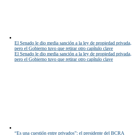
El Senado le dio media sanción a la ley de propiedad privada,
pero el Gobierno tuvo que retirar otro capítulo clave
El Senado le dio media sanción a la ley de propiedad privada,
pero el Gobierno tuvo que retirar otro capítulo clave
“Es una cuestión entre privados”: el presidente del BCRA