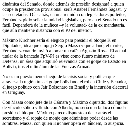
dinámica del Senado, donde además de presidir, designará a quien
ocupe la presidencia provisional -sería Anabel Fernández Sagasti- y
las secretarías. Días atrás, en una reunión con legisladores porteños,
Fernández pidió sellar la unidad legislativa, pero en el Senado no es
fácil. Dependerá de la muñeca –y la voluntad- de la ex mandataria,
que aún mantiene distancia con el PJ del interior.
Máximo Kirchner sería el elegido para presidir el bloque K en
Diputados, idea que empuja Sergio Massa y que allanó, el martes,
Fernández cuando invitó a tomar un café a Agustín Rossi​. El actual
titular de la bancada FpV-PJ es visto como futuro ministro de
Defensa, un área que adquirió relevancia con el golpe de Estado en
Bolivia, tras el ultimátum de las Fuerzas Armadas.
No es un puesto menor luego de la crisis social y política que
atraviesa la región tras el golpe boliviano, el rol en Chile y Ecuador,
el juego político con Jair Bolsonaro en Brasil y la incursión electoral
en Uruguay.
Con Massa como jefe de la Cámara y Máximo diputado, dos figuras
de vínculo sólido y fluido con Alberto, no sería una butaca cómoda
presidir el bloque. Máximo parece dispuesto a dejar atrás el
secretismo y el ropaje de monje que administra poder desde las
sombras. Massa, con quien Kirchner opera en tándem, lo auspicia.