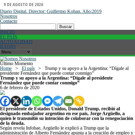
9 DE AGOSTO DE 2026
Diario Digital. Director: Guillermo Kohan. Año:2019
Nosotros
Contacto
Buscar:
INICIO
EL PAÍS
ACTUALIDAD
RADIO
Último Momento
Home
>
El país
>
Trump y su apoyo a la Argentina: “Dígale al
presidente Fernández que puede contar conmigo”
Trump y su apoyo a la Argentina: “Dígale al presidente
Fernández que puede contar conmigo”
6 de febrero de 2020
El presidente de Estados Unidos, Donald Trump, recibió al
designado embajador argentino en ese país, Jorge Argüello, a
quien le transmitió su intención de colaborar con la renegociación
de la deuda.
Según revela Infobae, Argüello le explicó a Trump que la
administración de Alberto Fernández apunta a la creación de empleo y