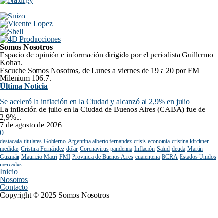
Somos Nosotros
Espacio de opinión e información dirigido por el periodista Guillermo
Kohan.
Escuche Somos Nosotros, de Lunes a viernes de 19 a 20 por FM
Milenium 106.7.
Última Noticia
Se aceleró la inflación en la Ciudad y alcanzó al 2,9% en julio
La inflación de julio en la Ciudad de Buenos Aires (CABA) fue de
2,9%...
7 de agosto de 2026
0
destacada
titulares
Gobierno
Argentina
alberto fernandez
crisis
economía
cristina kirchner
medidas
Cristina Fernández
dólar
Coronavirus
pandemia
Inflación
Salud
deuda
Martin
Guzmán
Mauricio Macri
FMI
Provincia de Buenos Aires
cuarentena
BCRA
Estados Unidos
mercados
Inicio
Nosotros
Contacto
Copyright © 2025 Somos Nosotros