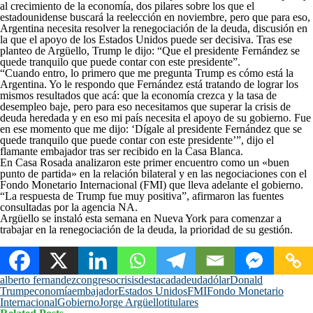
al crecimiento de la economía, dos pilares sobre los que el
estadounidense buscará la reelección en noviembre, pero que para eso,
Argentina necesita resolver la renegociación de la deuda, discusión en
la que el apoyo de los Estados Unidos puede ser decisiva. Tras ese
planteo de Argüello, Trump le dijo: “Que el presidente Fernández se
quede tranquilo que puede contar con este presidente”.
“Cuando entro, lo primero que me pregunta Trump es cómo está la
Argentina. Yo le respondo que Fernández está tratando de lograr los
mismos resultados que acá: que la economía crezca y la tasa de
desempleo baje, pero para eso necesitamos que superar la crisis de
deuda heredada y en eso mi país necesita el apoyo de su gobierno. Fue
en ese momento que me dijo: ‘Dígale al presidente Fernández que se
quede tranquilo que puede contar con este presidente’”, dijo el
flamante embajador tras ser recibido en la Casa Blanca.
En Casa Rosada analizaron este primer encuentro como un «buen
punto de partida» en la relación bilateral y en las negociaciones con el
Fondo Monetario Internacional (FMI) que lleva adelante el gobierno.
“La respuesta de Trump fue muy positiva”, afirmaron las fuentes
consultadas por la agencia NA.
Argüello se instaló esta semana en Nueva York para comenzar a
trabajar en la renegociación de la deuda, la prioridad de su gestión.
alberto fernandez
congreso
crisis
destacada
deuda
dólar
Donald
Trump
economía
embajador
Estados Unidos
FMI
Fondo Monetario
Internacional
Gobierno
Jorge Argüello
titulares