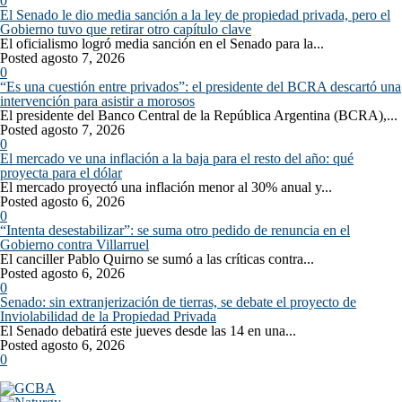
0
El Senado le dio media sanción a la ley de propiedad privada, pero el
Gobierno tuvo que retirar otro capítulo clave
El oficialismo logró media sanción en el Senado para la...
Posted agosto 7, 2026
0
“Es una cuestión entre privados”: el presidente del BCRA descartó una
intervención para asistir a morosos
El presidente del Banco Central de la República Argentina (BCRA),...
Posted agosto 7, 2026
0
El mercado ve una inflación a la baja para el resto del año: qué
proyecta para el dólar
El mercado proyectó una inflación menor al 30% anual y...
Posted agosto 6, 2026
0
“Intenta desestabilizar”: se suma otro pedido de renuncia en el
Gobierno contra Villarruel
El canciller Pablo Quirno se sumó a las críticas contra...
Posted agosto 6, 2026
0
Senado: sin extranjerización de tierras, se debate el proyecto de
Inviolabilidad de la Propiedad Privada
El Senado debatirá este jueves desde las 14 en una...
Posted agosto 6, 2026
0