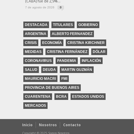
(CABA) fue de 2,9%...
7 de agosto de 2026
0
DESTACADA
TITULARES
GOBIERNO
ARGENTINA
ALBERTO FERNANDEZ
CRISIS
ECONOMÍA
CRISTINA KIRCHNER
MEDIDAS
CRISTINA FERNÁNDEZ
DÓLAR
CORONAVIRUS
PANDEMIA
INFLACIÓN
SALUD
DEUDA
MARTIN GUZMÁN
MAURICIO MACRI
FMI
PROVINCIA DE BUENOS AIRES
CUARENTENA
BCRA
ESTADOS UNIDOS
MERCADOS
Inicio
Nosotros
Contacto
Copyright © 2025 Somos Nosotros