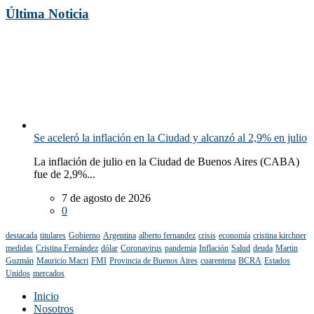
Última Noticia
Se aceleró la inflación en la Ciudad y alcanzó al 2,9% en julio
La inflación de julio en la Ciudad de Buenos Aires (CABA)
fue de 2,9%...
7 de agosto de 2026
0
destacada
titulares
Gobierno
Argentina
alberto fernandez
crisis
economía
cristina kirchner
medidas
Cristina Fernández
dólar
Coronavirus
pandemia
Inflación
Salud
deuda
Martin
Guzmán
Mauricio Macri
FMI
Provincia de Buenos Aires
cuarentena
BCRA
Estados
Unidos
mercados
Inicio
Nosotros