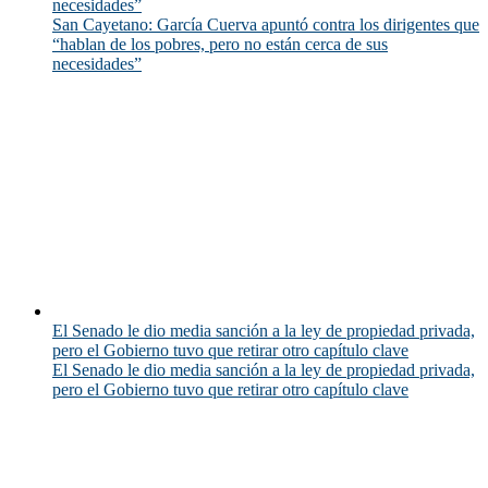
necesidades”
San Cayetano: García Cuerva apuntó contra los dirigentes que
“hablan de los pobres, pero no están cerca de sus
necesidades”
El Senado le dio media sanción a la ley de propiedad privada,
pero el Gobierno tuvo que retirar otro capítulo clave
El Senado le dio media sanción a la ley de propiedad privada,
pero el Gobierno tuvo que retirar otro capítulo clave