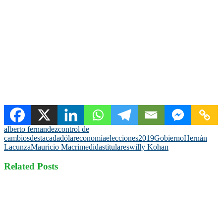
alberto fernandez
control de
cambios
destacada
dólar
economía
elecciones2019
Gobierno
Hernán
Lacunza
Mauricio Macri
medidas
titulares
willy Kohan
Related Posts