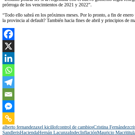
prórroga de los vencimientos de 2021 y 2022”.
“Todo ello sabrá en los próximos meses. Por lo pronto, a fin de ener
la provincia al default? También hacia fines de abril y principios de
alberto fernandez
axel kicillof
control de cambios
Cristina Fernández
cri
Sandleris
Hacienda
Hernán Lacunza
Indec
Inflación
Mauricio Macri
titul