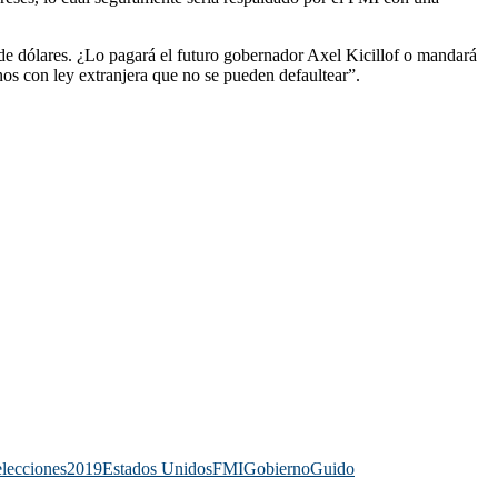
de dólares. ¿Lo pagará el futuro gobernador Axel Kicillof o mandará
nos con ley extranjera que no se pueden defaultear”.
elecciones2019
Estados Unidos
FMI
Gobierno
Guido