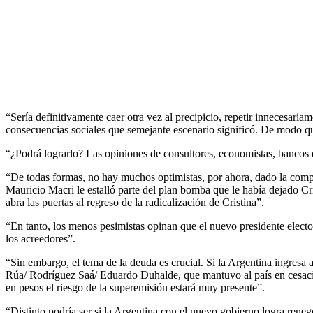
“Sería definitivamente caer otra vez al precipicio, repetir innecesariam
consecuencias sociales que semejante escenario significó. De modo que
“¿Podrá lograrlo? Las opiniones de consultores, economistas, bancos 
“De todas formas, no hay muchos optimistas, por ahora, dado la compli
Mauricio Macri le estalló parte del plan bomba que le había dejado Cri
abra las puertas al regreso de la radicalización de Cristina”.
“En tanto, los menos pesimistas opinan que el nuevo presidente electo
los acreedores”.
“Sin embargo, el tema de la deuda es crucial. Si la Argentina ingresa a
Rúa/ Rodríguez Saá/ Eduardo Duhalde, que mantuvo al país en cesación d
en pesos el riesgo de la superemisión estará muy presente”.
“Distinto podría ser si la Argentina con el nuevo gobierno logra rene