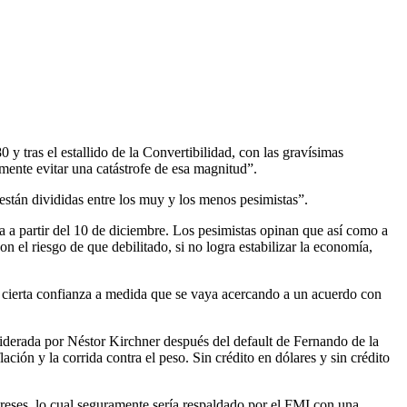
0 y tras el estallido de la Convertibilidad, con las gravísimas
mente evitar una catástrofe de esa magnitud”.
están divididas entre los muy y los menos pesimistas”.
a a partir del 10 de diciembre. Los pesimistas opinan que así como a
n el riesgo de que debilitado, si no logra estabilizar la economía,
er cierta confianza a medida que se vaya acercando a un acuerdo con
n liderada por Néstor Kirchner después del default de Fernando de la
ión y la corrida contra el peso. Sin crédito en dólares y sin crédito
ereses, lo cual seguramente sería respaldado por el FMI con una