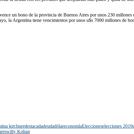
o vence un bono de la provincia de Buenos Aires por unos 230 millones 
 mayo, la Argentina tiene vencimientos por unos u$s 7000 millones de bo
stina kirchner
destacada
deuda
dólar
economía
Elecciones
elecciones 2019
ares
willy Kohan