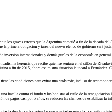
ente los graves errores que la Argentina cometió a fin de la década del 8
 la primera obligación y tarea del nuevo elenco de gobierno será justa
de inversión internacionales y demás gurúes de la economía en general 
cadísima herencia que recibe quien se sentará en el sillón de Rivadavi
stina a fin de 2015, ahora esa misma situación le tocará a Fernández. Co
 tiene las condiciones para evitar una catástrofe, incluso de recompon
 una batalla contra el fondo y los bonistas al estilo de la renegociació
e pagos casi por 5 años, se reducen las chances de estabilizar la inflac
gociar la deuda con los privados que aceptarían más plazo y quita de int