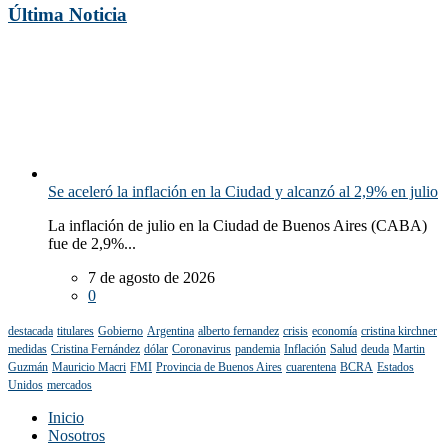
Última Noticia
Se aceleró la inflación en la Ciudad y alcanzó al 2,9% en julio
La inflación de julio en la Ciudad de Buenos Aires (CABA)
fue de 2,9%...
7 de agosto de 2026
0
destacada
titulares
Gobierno
Argentina
alberto fernandez
crisis
economía
cristina kirchner
medidas
Cristina Fernández
dólar
Coronavirus
pandemia
Inflación
Salud
deuda
Martin
Guzmán
Mauricio Macri
FMI
Provincia de Buenos Aires
cuarentena
BCRA
Estados
Unidos
mercados
Inicio
Nosotros