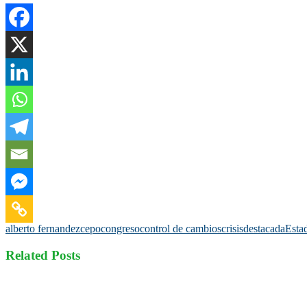
alberto fernandez
cepo
congreso
control de cambios
crisis
destacada
Esta
Related Posts