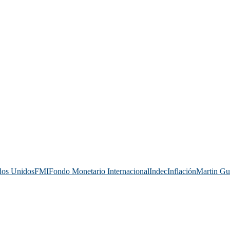
dos Unidos
FMI
Fondo Monetario Internacional
Indec
Inflación
Martin G