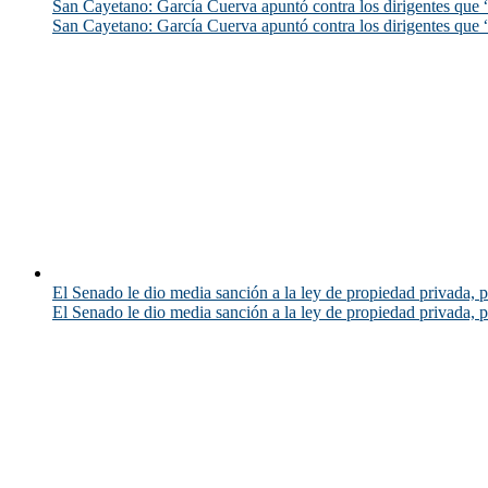
San Cayetano: García Cuerva apuntó contra los dirigentes que “
San Cayetano: García Cuerva apuntó contra los dirigentes que “
El Senado le dio media sanción a la ley de propiedad privada, p
El Senado le dio media sanción a la ley de propiedad privada, p